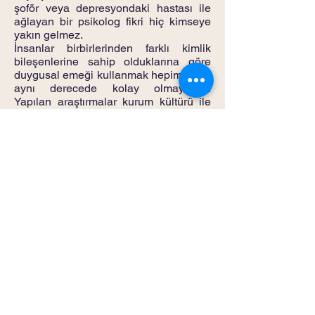
şoför veya depresyondaki hastası ile
ağlayan bir psikolog fikri hiç kimseye
yakın gelmez.
İnsanlar birbirlerinden farklı kimlik
bileşenlerine sahip olduklarına göre
duygusal emeği kullanmak hepimiz için
aynı derecede kolay olmayabilir.
Yapılan araştırmalar kurum kültürü ile
duygusal uyumsuzluğun kişilerin
fiziksel ve ruhsal olarak etkilenmelerine
hatta tükenmişlik sendromu gibi bir
takım rahatsızlıklar yaşamalarına yol
açtığını göstermektedir. İş yaşamında
duygusal uyumu yakalayabilen şanslı
çalışanların, fiziksel ve ruhsal olarak
daha sağlıklı, mutlu ve hatta daha
başarılı olabildikleri de bir gerçektir.
Öyleyse düşünülüp değerlendirilmesi
gereken en önemli konu her iş kolunda
her tip insanın çalışamayacağıdır.
Bu noktada sorulması gereken en
önemli sorular, meslek seçiminde en
baş kriter olan üniversite sınavlarının,