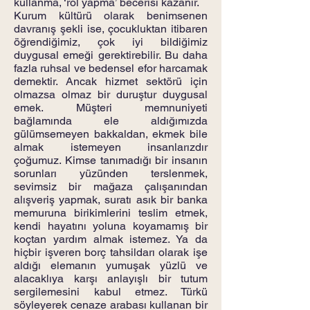
kullanma, ‘rol yapma’ becerisi kazanır.
Kurum kültürü olarak benimsenen
davranış şekli ise, çocukluktan itibaren
öğrendiğimiz, çok iyi bildiğimiz
duygusal emeği gerektirebilir. Bu daha
fazla ruhsal ve bedensel efor harcamak
demektir. Ancak hizmet sektörü için
olmazsa olmaz bir duruştur duygusal
emek. Müşteri memnuniyeti
bağlamında ele aldığımızda
gülümsemeyen bakkaldan, ekmek bile
almak istemeyen insanlarızdır
çoğumuz. Kimse tanımadığı bir insanın
sorunları yüzünden terslenmek,
sevimsiz bir mağaza çalışanından
alışveriş yapmak, suratı asık bir banka
memuruna birikimlerini teslim etmek,
kendi hayatını yoluna koyamamış bir
koçtan yardım almak istemez. Ya da
hiçbir işveren borç tahsildarı olarak işe
aldığı elemanın yumuşak yüzlü ve
alacaklıya karşı anlayışlı bir tutum
sergilemesini kabul etmez. Türkü
söyleyerek cenaze arabası kullanan bir