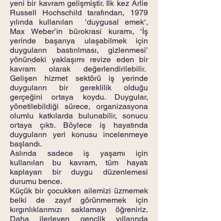
yeni bir kavram gelişmiştir. İlk kez Arlie
Russell Hochschild tarafından, 1979
yılında kullanılan ‘duygusal emek‘,
Max Weber’in bürokrasi kuramı, ‘İş
yerinde başarıya ulaşabilmek için
duyguların bastırılması, gizlenmesi’
yönündeki yaklaşımı revize eden bir
kavram olarak değerlendirilebilir.
Gelişen hizmet sektörü iş yerinde
duyguların bir gereklilik olduğu
gerçeğini ortaya koydu. Duygular,
yönetilebildiği sürece, organizasyona
olumlu katkılarda bulunabilir, sonucu
ortaya çıktı. Böylece iş hayatında
duyguların yeri konusu incelenmeye
başlandı.
Aslında sadece iş yaşamı için
kullanılan bu kavram, tüm hayatı
kaplayan bir duygu düzenlemesi
durumu bence.
Küçük bir çocukken ailemizi üzmemek
belki de zayıf görünmemek için
kırgınlıklarımızı saklamayı öğreniriz.
Daha ilerleyen gençlik yıllarında